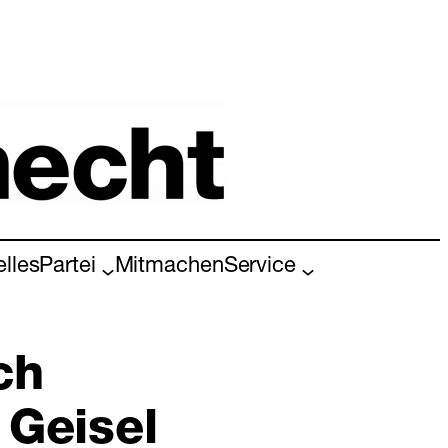
elles
Partei
Mitmachen
Service
ch
Geisel